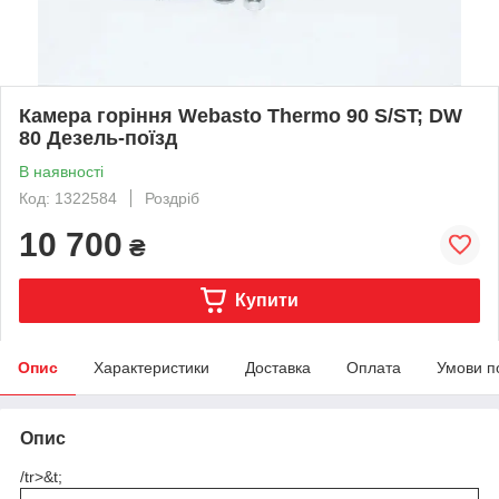
Камера горіння Webasto Thermo 90 S/ST; DW
80 Дезель-поїзд
В наявності
Код: 1322584
Роздріб
10 700
₴
Купити
Опис
Характеристики
Доставка
Оплата
Умови п
Опис
/tr>&t;