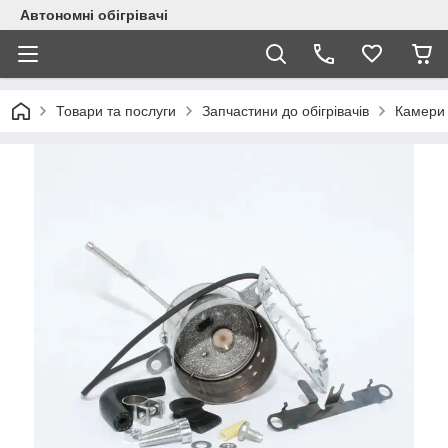
Автономні обігрівачі
Товари та послуги
Запчастини до обігрівачів
Камери 