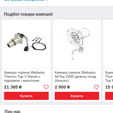
Подібні товари компанії
Камера горіння Webasto
Камера горіння Webasto
Каме
Thermo Top V Diesel з
AirTop 2000 дизель-поїзд
Ther
підігрівом і магнітним
(Аналог)
Top 
клапаном
роз
21 385
2 800
15 
₴
₴
Купити
Купити
Про нас