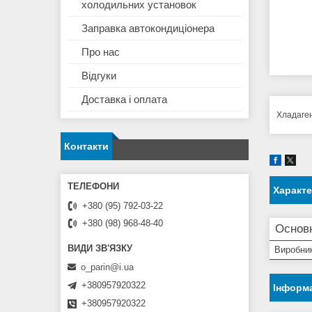
холодильних установок
Заправка автокондиціонера
Про нас
Відгуки
Доставка і оплата
Хладаген
Контакти
Характ
+380 (95) 792-03-22
+380 (98) 968-48-40
Основ
Виробни
o_parin@i.ua
+380957920322
Інформа
+380957920322