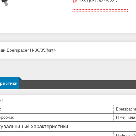
+380 (95) 792-03-22
ди Eberspacer H-30/35
/font>
еристики
ні
к
Eberspach
иробник
Німеччина
увальницькі характеристики
Hydronic 24