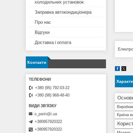
холодильних установок
Заправка автокондиціонера
Про нас
Відгуки
Доставка і оплата
Електро
Контакти
Характ
+380 (95) 792-03-22
+380 (98) 968-48-40
Основ
Виробни
o_parin@i.ua
Країна в
+380957920322
Корист
+380957920322
Мoдель