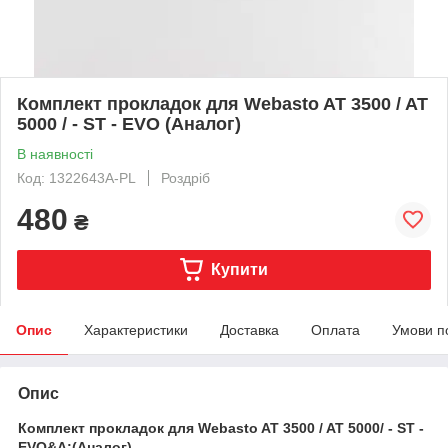
Комплект прокладок для Webasto AT 3500 / AT
5000 / - ST - EVO (Аналог)
В наявності
Код: 1322643A-PL
Роздріб
480
₴
Купити
Опис
Характеристики
Доставка
Оплата
Умови п
Опис
Комплект прокладок для Webasto AT 3500 / AT 5000/ - ST -
EVO&A;(Аналог)