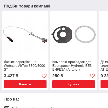
Подібні товари компанії
Датчик перегрівання
Комплект прокладок для
Датч
Webasto AirTop 3500/5000
Eberspacer Hydronic БЕЗ
вихл
ST
ВИРЕЗА (Аналог)
AT 
3 427
250
9 3
₴
₴
Купити
Купити
Про нас