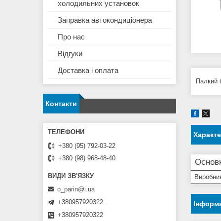
холодильних установок
Заправка автокондиціонера
Про нас
Відгуки
Доставка і оплата
Палкий б
Контакти
Характ
+380 (95) 792-03-22
+380 (98) 968-48-40
Основн
Виробни
o_parin@i.ua
+380957920322
Інформа
+380957920322