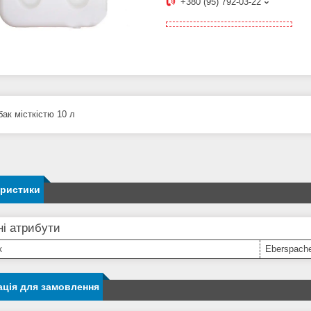
+380 (95) 792-03-22
ак місткістю 10 л
еристики
і атрибути
к
Eberspach
ція для замовлення