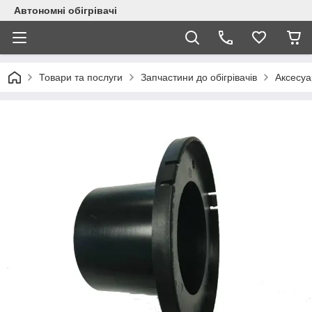
Автономні обігрівачі
Товари та послуги
Запчастини до обігрівачів
Аксесуар