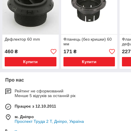
Дефлектор 60 mm
Фланець (без кришки) 60
Флан
мм
дефл
460
171
227
₴
₴
Купити
Купити
Про нас
Рейтинг не сформований
Менше 5 відгуків за останній рік
Працює з 12.10.2011
м. Дніпро
Проспект Труда 2 Т, Дніпро, Україна