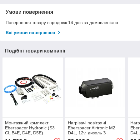
Умови повернення
Повернення товару впродовж 14 днів за домовленістю
Всі умови повернення
Подібні товари компанії
Монтажний комплект
Нагрівачі повітряні
Нагр
Eberspacer Hydronic (S3
Eberspacer Airtronic M2
Eber
CL B4E, D4E, D5E)
D4L, 12v, дизель З
D4L,
Монтажним Комплектом
Мон