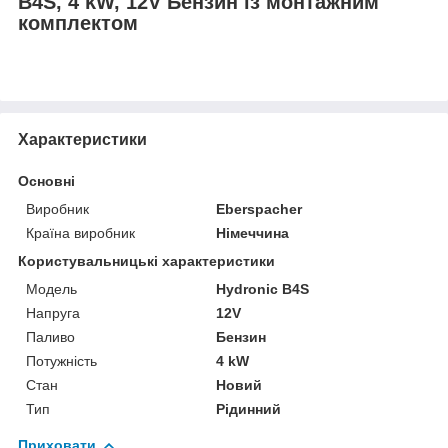
B4S, 4 kW, 12V Бензин із монтажним
комплектом
Характеристики
Основні
Виробник
Eberspacher
Країна виробник
Німеччина
Користувальницькі характеристики
Мoдель
Hydronic B4S
Напруга
12V
Паливо
Бензин
Потужність
4 kW
Стан
Новий
Тип
Рідинний
Приховати