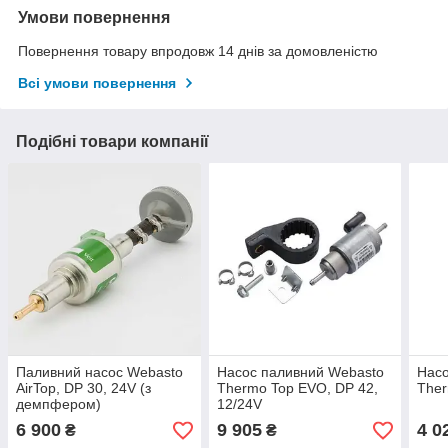
Умови повернення
Повернення товару впродовж 14 днів за домовленістю
Всі умови повернення
Подібні товари компанії
Паливний насос Webasto
Насос паливний Webasto
Насо
AirTop, DP 30, 24V (з
Thermo Top EVO, DP 42,
Ther
демпфером)
12/24V
6 900
9 905
4 0
₴
₴