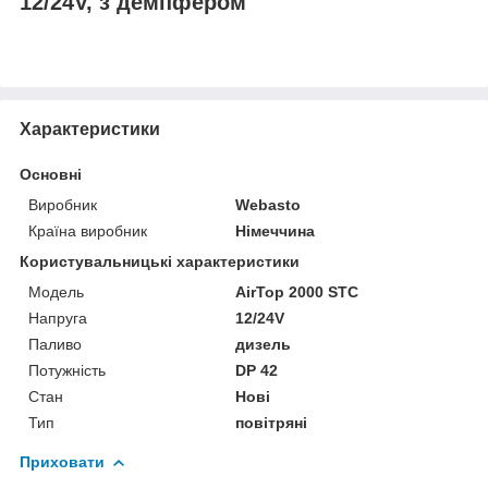
12/24V, з демпфером
Характеристики
Основні
Виробник
Webasto
Країна виробник
Німеччина
Користувальницькі характеристики
Мoдель
AirTop 2000 STC
Напруга
12/24V
Паливо
дизель
Потужність
DP 42
Стан
Нові
Тип
повітряні
Приховати