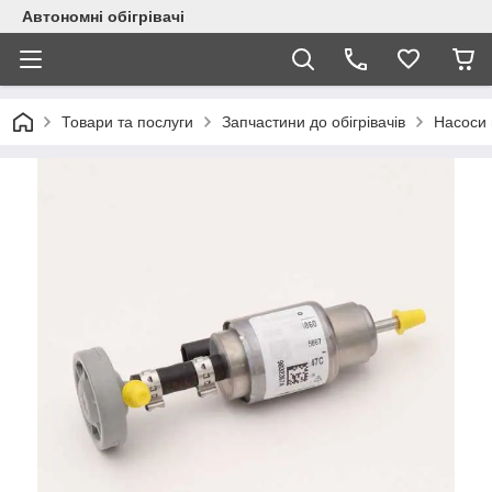
Автономні обігрівачі
Товари та послуги
Запчастини до обігрівачів
Насоси 