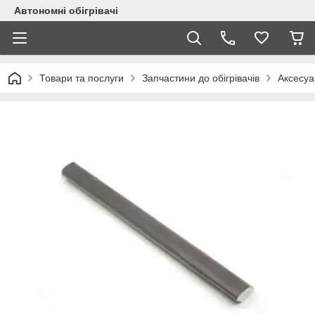
Автономні обігрівачі
Товари та послуги
Запчастини до обігрівачів
Аксесуар