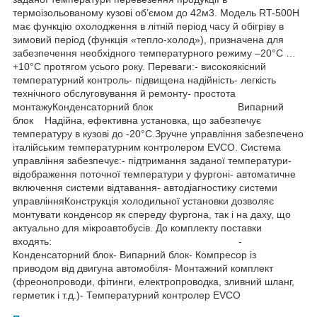
термоізольованому кузові об’ємом до 42м3. Модель RT-500H
має функцію охолодження в літній період часу й обігріву в
зимовий період (функція «тепло-холод»), призначена для
забезпечення необхідного температурного режиму –20°С …
+10°С протягом усього року. Переваги:- високоякісний
температурний контроль- підвищена надійність- легкість
технічного обслуговування й ремонту- простота
монтажуКонденсаторний блок Випарний
блок Надійна, ефективна установка, що забезпечує
температуру в кузові до -20°С.Зручне управління забезпечено
італійським температурним контролером EVCO. Система
управління забезпечує:- підтримання заданої температури-
відображення поточної температури у фургоні- автоматичне
включення системи відтавання- автодіагностику системи
управлінняКонструкція холодильної установки дозволяє
монтувати конденсор як спереду фургона, так і на даху, що
актуально для мікроавтобусів. До комплекту поставки
входять: -
Конденсаторний блок- Випарний блок- Компресор із
приводом від двигуна автомобіля- Монтажний комплект
(фреонопроводи, фітинги, електропроводка, зливний шланг,
герметик і т.д.)- Температурний контролер EVCO