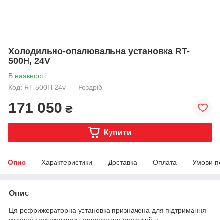
Холодильно-опалювальна установка RT-
500H, 24V
В наявності
Код: RT-500H-24v
Роздріб
171 050
₴
Купити
Опис
Характеристики
Доставка
Оплата
Умови п
Опис
Ця рефрижераторна установка призначена для підтримання
заданої температури перевезення продукції в