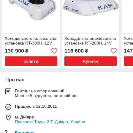
Холодильно-опалювальна
Холодильно-опалювальна
Хол
установка RT-300H, 12V
установка RT-200H, 24V
уста
130 900
116 600
147
₴
₴
Купити
Купити
Про нас
Рейтинг не сформований
Менше 5 відгуків за останній рік
Працює з 12.10.2011
м. Дніпро
Проспект Труда 2 Т, Дніпро, Україна
Контакти