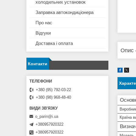
холодильних установок
Заправка автокондиціонера
Про нас
Відгуки
Доставка і оплата
Опис 
Контакти
Характ
+380 (95) 792-03-22
+380 (98) 968-48-40
Основ
Виробни
o_parin@i.ua
Країна в
+380957920322
Визнач
+380957920322
Модель