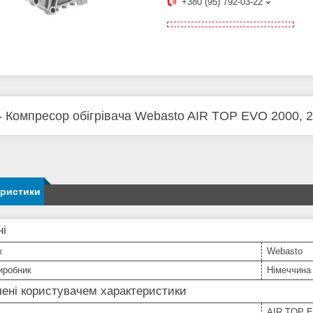
+380 (95) 792-03-22
- Компресор обігрівача Webasto AIR TOP EVO 2000, 
еристики
ні
к
Webasto
иробник
Німеччина
ені користувачем характеристики
AIR TOP E