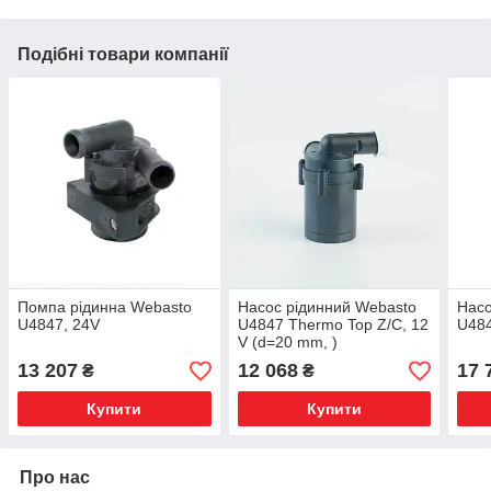
Подібні товари компанії
Помпа рідинна Webasto
Насос рідинний Webasto
Насо
U4847, 24V
U4847 Thermo Top Z/C, 12
U484
V (d=20 mm, )
13 207
12 068
17 
₴
₴
Купити
Купити
Про нас