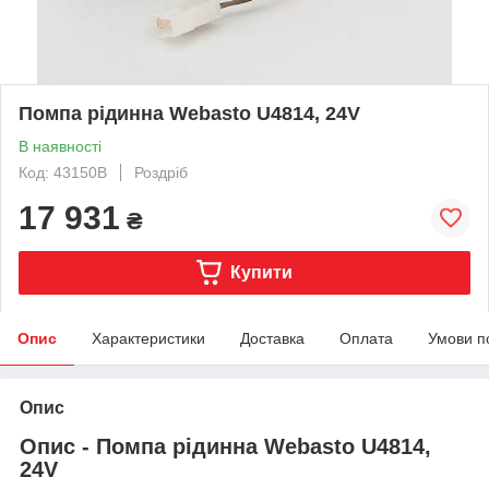
Помпа рідинна Webasto U4814, 24V
В наявності
Код: 43150B
Роздріб
17 931
₴
Купити
Опис
Характеристики
Доставка
Оплата
Умови п
Опис
Опис - Помпа рідинна Webasto U4814,
24V