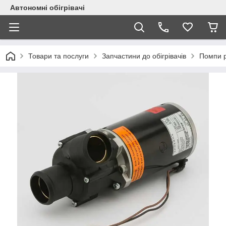
Автономні обігрівачі
Товари та послуги
Запчастини до обігрівачів
Помпи р