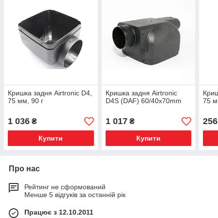
Кришка задня Airtronic D4,
Кришка задня Airtronic
Криш
75 мм, 90 г
D4S (DAF) 60/40х70mm
75 
1 036
1 017
256
₴
₴
Купити
Купити
Про нас
Рейтинг не сформований
Менше 5 відгуків за останній рік
Працює з 12.10.2011