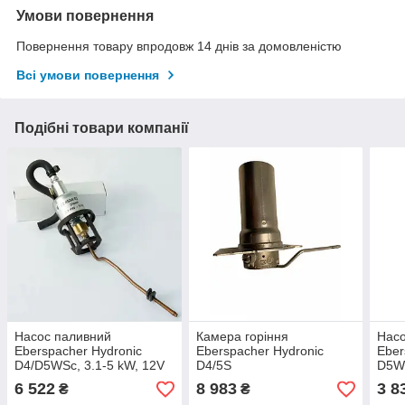
Умови повернення
Повернення товару впродовж 14 днів за домовленістю
Всі умови повернення
Подібні товари компанії
Насос паливний
Камера горіння
Насо
Eberspacher Hydronic
Eberspacher Hydronic
Eber
D4/D5WSc, 3.1-5 kW, 12V
D4/5S
D5WZ
6 522
8 983
3 8
₴
₴