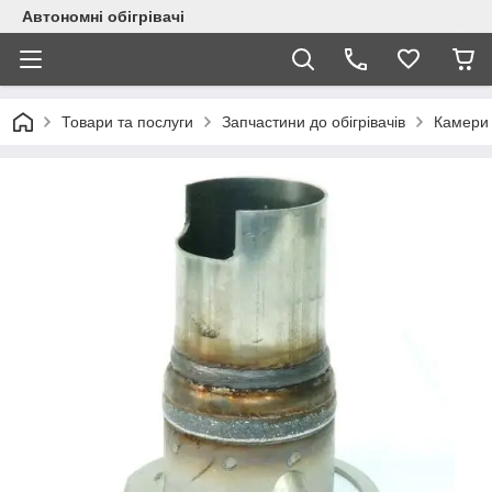
Автономні обігрівачі
Товари та послуги
Запчастини до обігрівачів
Камери 