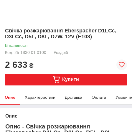
Свічка розжарювання Eberspacher D1LCc,
D3LCc, D5L, D8L, D7W, 12V (E103)
В наявності
Код: 25 1830 01 0100
Роздріб
2 633
₴
Купити
Опис
Характеристики
Доставка
Оплата
Умови п
Опис
Опис - Свічка розжарювання