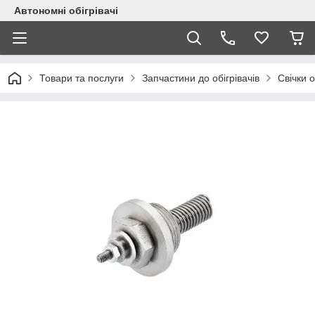
Автономні обігрівачі
Товари та послуги
Запчастини до обігрівачів
Свічки о