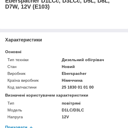
Eberspacher D1LCc, D3LCc, D5L, D8L,
D7W, 12V (E103)
Характеристики
Основні
Тип техніки
Дизельний обігрівач
Стан
Новий
Виробник
Eberspacher
Країна виробник
Німеччина
Код запчастини
25 1830 01 01 00
Визначені користувачем характеристики
Тип
повітряні
Мoдель
D1LC/D3LC
Напруга
12V
Приховати