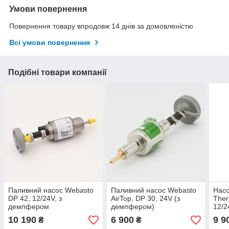
Умови повернення
Повернення товару впродовж 14 днів за домовленістю
Всі умови повернення
Подібні товари компанії
Паливний насос Webasto
Паливний насос Webasto
Насо
DP 42, 12/24V, з
AirTop, DP 30, 24V (з
Ther
демпфером
демпфером)
12/2
10 190
6 900
9 9
₴
₴