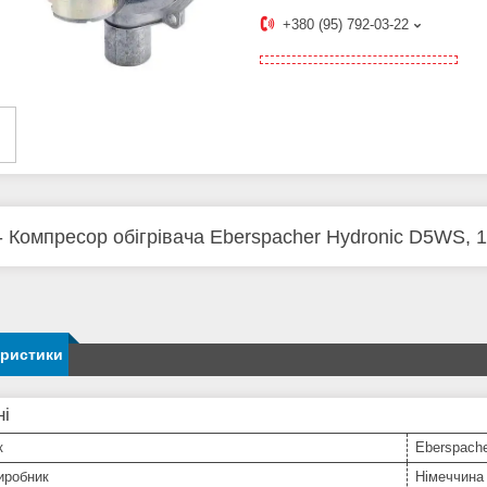
+380 (95) 792-03-22
- Компресор обігрівача Eberspacher Hydronic D5WS, 12
еристики
ні
к
Eberspach
иробник
Німеччина