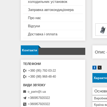
холодильних установок
Заправка автокондиціонера
Про нас
Відгуки
Доставка і оплата
Контакти
Опис 
+380 (95) 792-03-22
+380 (98) 968-48-40
Характ
Основ
o_parin@i.ua
+380957920322
Виробни
+380957920322
Країна в