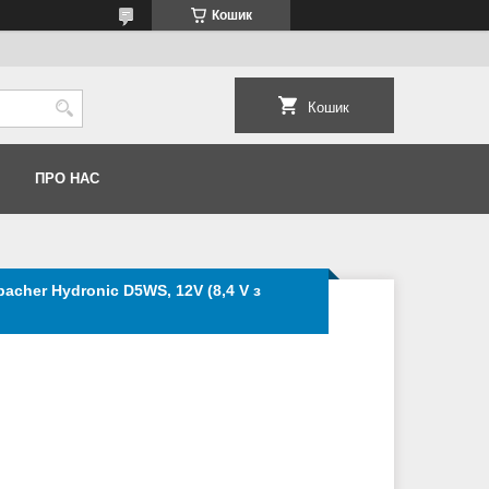
Кошик
Кошик
ПРО НАС
acher Hydronic D5WS, 12V (8,4 V з