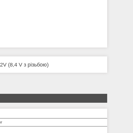
V (8,4 V з різьбою)
er