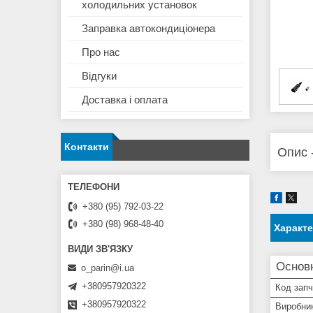
холодильних установок
Заправка автокондиціонера
Про нас
Відгуки
Доставка і оплата
Контакти
Опис 
+380 (95) 792-03-22
+380 (98) 968-48-40
Характ
Основ
o_parin@i.ua
+380957920322
Код зап
+380957920322
Виробни