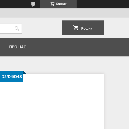
Кошик
Кошик
ПРО НАС
c D2/D4/D4S