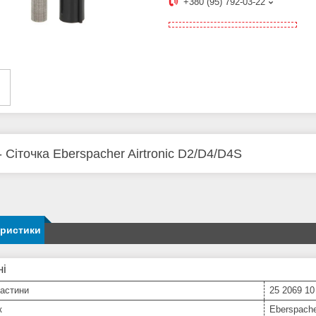
+380 (95) 792-03-22
- Сіточка Eberspacher Airtronic D2/D4/D4S
еристики
ні
частини
25 2069 10
к
Eberspach